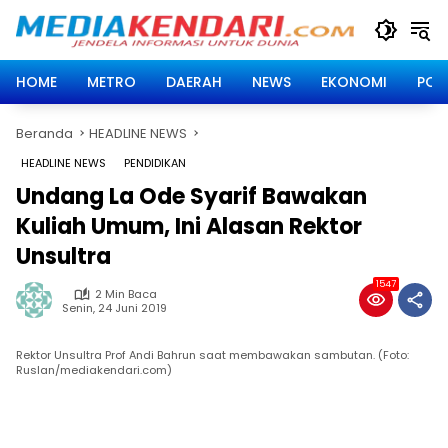
Langsung
ke
konten
HOME
METRO
DAERAH
NEWS
EKONOMI
POLI
Beranda
HEADLINE NEWS
HEADLINE NEWS
PENDIDIKAN
Undang La Ode Syarif Bawakan
Kuliah Umum, Ini Alasan Rektor
Unsultra
1547
2 Min Baca
Senin, 24 Juni 2019
Rektor Unsultra Prof Andi Bahrun saat membawakan sambutan. (Foto:
Ruslan/mediakendari.com)