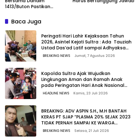
Bersama Dandim
Harus Bertanggung Jawab
1413/Buton Pastikan
Solidaritas Institusi Tetap
Terjaga
Baca Juga
Peringati Hari Lahir Kejaksaan Tahun
2026, Asintel Kejati Sultra : Ada Tauziah
Ustad Das’ad Latif sampai Adhyaksa
Run
BREAKING NEWS
Jumat, 7 Agustus 2026
Kapolda Sultra Ajak Wujudkan
Lingkungan Aman dan Ramah Anak
pada Peringatan Hari Anak Nasional
2026
HEADLINE NEWS
Kamis, 23 Juli 2026
BREAKING: ADV ASPIN S.H., M.H BANTAH
KERAS PT SJAP “PLASMA 20% SEJAK 2023
TIDAK PERNAH SAMPAI KE WARGA
WAWOONE!
BREAKING NEWS
Selasa, 21 Juli 2026