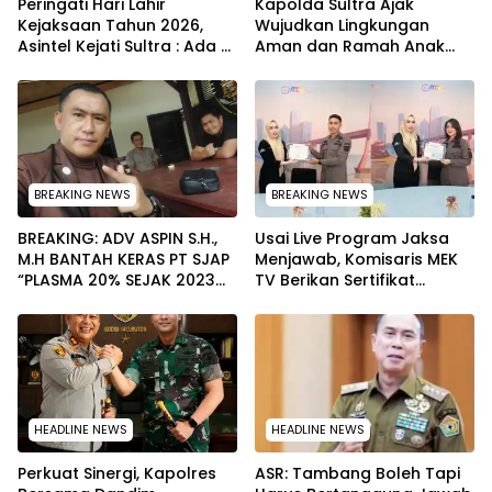
Peringati Hari Lahir
Kapolda Sultra Ajak
Kejaksaan Tahun 2026,
Wujudkan Lingkungan
Asintel Kejati Sultra : Ada
Aman dan Ramah Anak
Tauziah Ustad Das’ad Latif
pada Peringatan Hari Anak
sampai Adhyaksa Run
Nasional 2026
BREAKING NEWS
BREAKING NEWS
BREAKING: ADV ASPIN S.H.,
Usai Live Program Jaksa
M.H BANTAH KERAS PT SJAP
Menjawab, Komisaris MEK
“PLASMA 20% SEJAK 2023
TV Berikan Sertifikat
TIDAK PERNAH SAMPAI KE
Penghargaan ke Jaksa
WARGA WAWOONE!
Kejari Muna
HEADLINE NEWS
HEADLINE NEWS
Perkuat Sinergi, Kapolres
ASR: Tambang Boleh Tapi