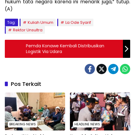
hukum tata negara karena ini menarik juga,” tutup.
(A)
Tag:
Kuliah Umum
La Ode Syarif
Rektor Unsultra
Pemda Konawe Kembali Distribusikan
Logistik Via Udara
Pos Terkait
BREAKING NEWS
HEADLINE NEWS